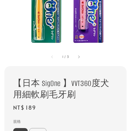
1
/
3
【日本 SigOne 】VVT360度犬
用細軟刷毛牙刷
Regular
NT$ 189
price
規格