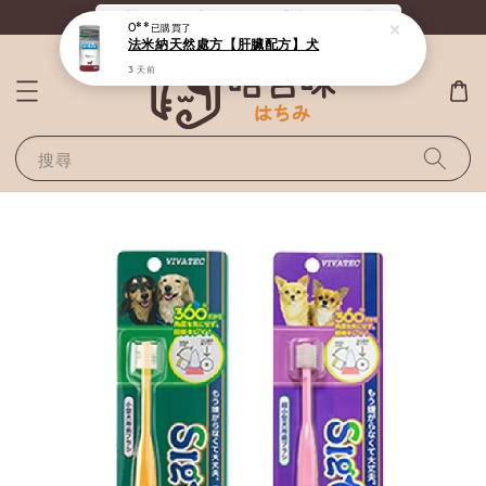
《滿800全站免運》給毛孩最好的選擇
O**
已購買了
法米納天然處方【肝臟配方】犬
3 天前
搜尋