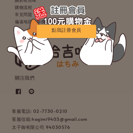
關於哈吉咪
購物流程
常見問題
偏遠地區與加價區參考表
點我註冊會員
點我註冊會員
關注我們
客服電話: 02-7730-0210
客服信箱:hagimi9403@gmail.com
太子御有限公司 94030576