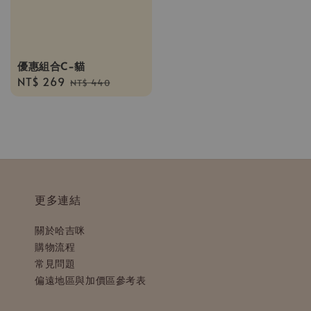
優惠組合C-貓
Sale
NT$ 269
Regular
NT$ 440
price
price
更多連結
關於哈吉咪
購物流程
常見問題
偏遠地區與加價區參考表