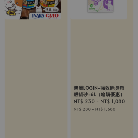
澳洲LOGIN-強效除臭稻
殼貓砂-6L（箱購優惠）
Sale
NT$ 230
-
NT$ 1,080
Reg
price
pric
NT$ 280
-
NT$ 1,680