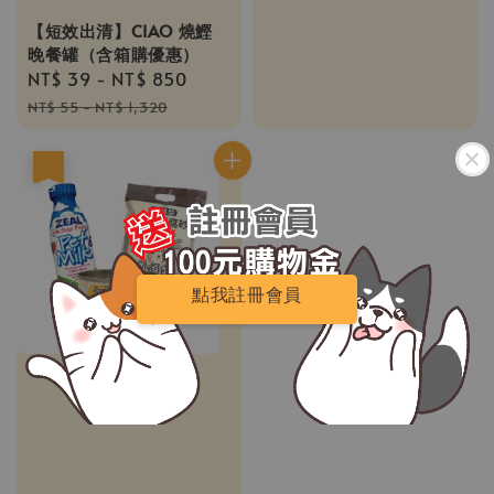
【短效出清】CIAO 燒鰹
晚餐罐（含箱購優惠）
Sale
NT$ 39
-
NT$ 850
Regular
price
price
NT$ 55
-
NT$ 1,320
優惠
點我註冊會員
點我註冊會員