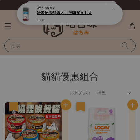
《滿800全站免運》給毛孩最好的選擇
O**
已購買了
法米納天然處方【肝臟配方】犬
4 天前
搜尋
貓貓優惠組合
排列方式 :
優惠
優惠