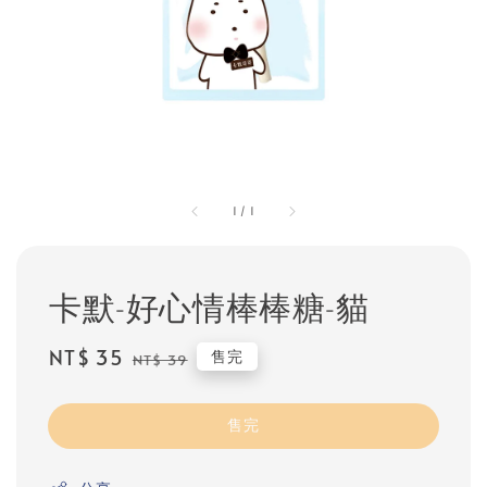
1
/
1
卡默-好心情棒棒糖-貓
Sale
NT$ 35
Regular
售完
NT$ 39
price
price
售完