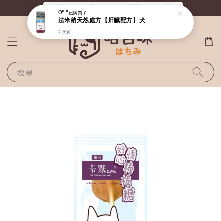
《滿800全站免運》給毛孩最好的選擇
O**
已購買了
法米納天然處方【肝臟配方】犬
2 天前
搜尋