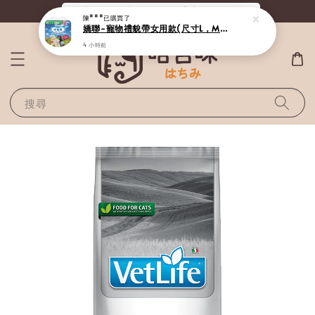
《滿800全站免運》給毛孩最好的選擇
陳***
已購買了
嬌聯-寵物禮貌帶女用款(尺寸L，M，S，SS，SSS)
4 小時前
搜尋