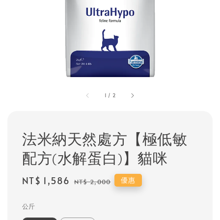
1
/
2
法米納天然處方【極低敏
配方(水解蛋白)】貓咪
Sale
NT$ 1,586
Regular
優惠
NT$ 2,000
price
price
公斤