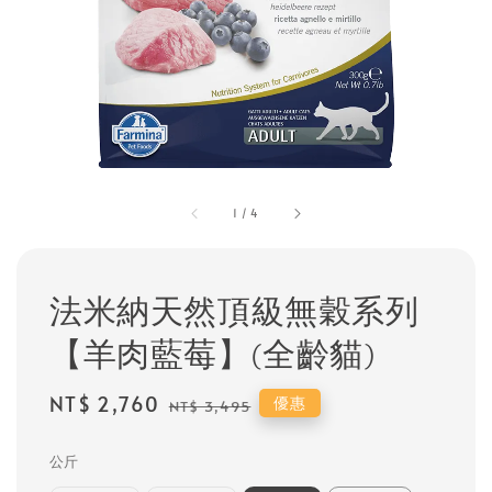
1
/
4
法米納天然頂級無穀系列
【羊肉藍莓】(全齡貓)
Sale
NT$ 2,760
Regular
優惠
NT$ 3,495
price
price
公斤