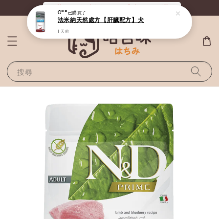
《滿800全站免運》給毛孩最好的選擇
搜尋