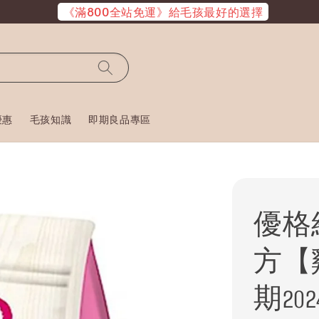
《滿800全站免運》給毛孩最好的選擇
優惠
毛孩知識
即期良品專區
優格
方【
期2024