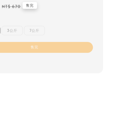
Regular
售完
NT$ 670
price
3公斤
7公斤
售完