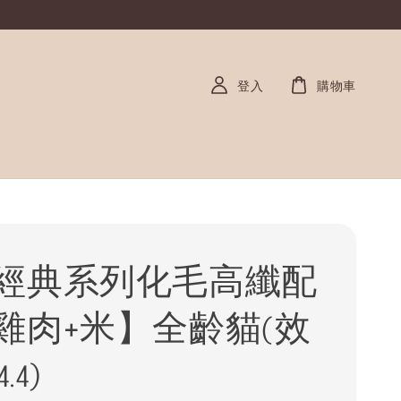
登入
購物車
經典系列化毛高纖配
雞肉+米】全齡貓(效
.4)