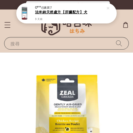
《滿800全站免運》給毛孩最好的選擇
搜尋