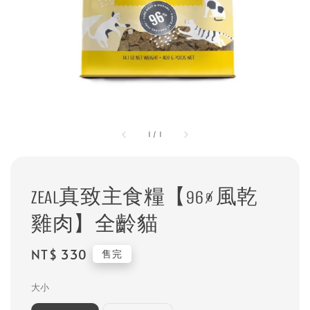
1
/
1
ZEAL真致主食糧【96%風乾
雞肉】全齡貓
Regular
NT$ 330
售完
price
大小