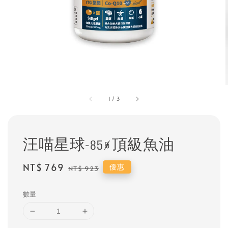
1
/
3
汪喵星球-85%頂級魚油
Sale
NT$ 769
Regular
優惠
NT$ 923
price
price
數量