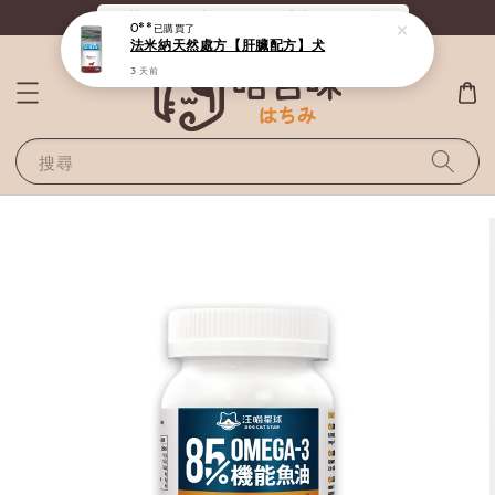
O**
已購買了
《滿800全站免運》給毛孩最好的選擇
法米納天然處方【肝臟配方】犬
3 天前
搜尋