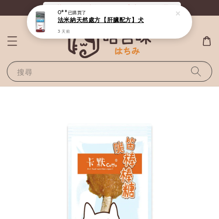
《滿800全站免運》給毛孩最好的選擇
O**
已購買了
法米納天然處方【肝臟配方】犬
3 天前
搜尋