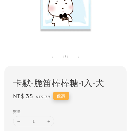
1
/
1
卡默-脆笛棒棒糖-1入-犬
Sale
NT$ 35
Regular
優惠
NT$ 39
price
price
數量