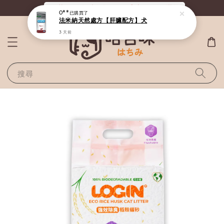
《滿800全站免運》給毛孩最好的選擇
搜尋