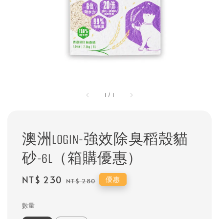
1
/
1
澳洲LOGIN-強效除臭稻殼貓
砂-6L（箱購優惠）
Sale
NT$ 230
Regular
優惠
NT$ 280
price
price
數量