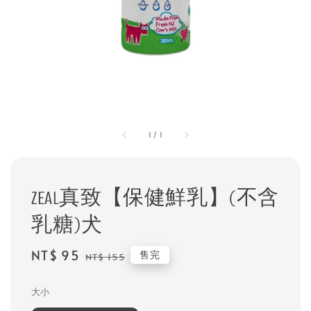
1
/
1
ZEAL真致【保健鮮乳】(不含
乳糖)犬
Sale
NT$ 95
Regular
售完
NT$ 155
price
price
大小