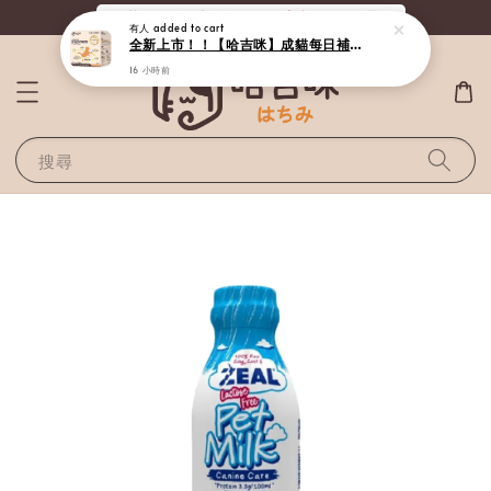
有人
added to cart
《滿800全站免運》給毛孩最好的選擇
全新上市！！【哈吉咪】成貓每日補給（30條 / 盒）
16 小時前
搜尋