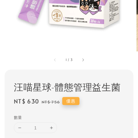
1
/
3
汪喵星球-體態管理益生菌
Sale
NT$ 630
Regular
優惠
NT$ 756
price
price
數量