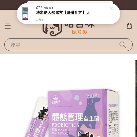
《滿800全站免運》給毛孩最好的選擇
搜尋