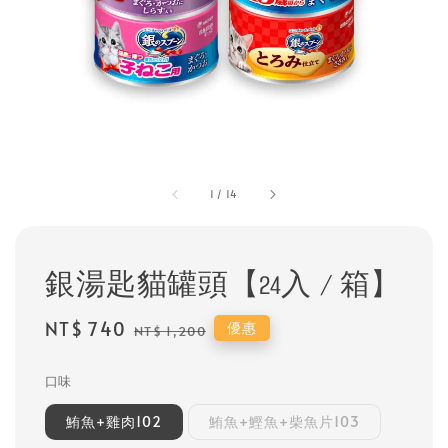
1
/
14
銀湯匙貓罐頭【24入 / 箱】
Sale
NT$ 740
Regular
優惠
NT$ 1,200
price
price
口味
鮪魚+雞肉102
鮪魚+鰹魚+柴魚片103