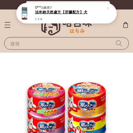
《滿800全站免運》給毛孩最好的選擇
O**
已購買了
法米納天然處方【肝臟配方】犬
3 天前
搜尋