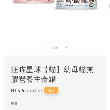
1
/
5
汪喵星球【貓】幼母貓無
膠營養主食罐
Sale
NT$ 45
Regular
優惠
NT$ 57
price
price
數量