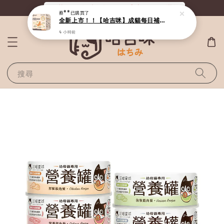
《滿800全站免運》給毛孩最好的選擇
蔡**
已購買了
全新上市！！【哈吉咪】成貓每日補給（30條 / 盒）
4 小時前
搜尋